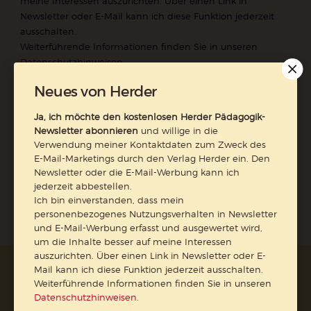
meine Interessen auszurichten. Über einen Link in
Newsletter oder E-Mail kann ich diese Funktion jederzeit
ausschalten.
Weiterführende Informationen finden Sie in unseren
Datenschutzhinweisen
.
E-Mail
Neues von Herder
Ja, ich möchte den kostenlosen Herder Pädagogik-
Newsletter abonnieren
und willige in die
Verwendung meiner Kontaktdaten zum Zweck des
Jetzt anmelden
E-Mail-Marketings durch den Verlag Herder ein. Den
Newsletter oder die E-Mail-Werbung kann ich
jederzeit abbestellen.
Ich bin einverstanden, dass mein
personenbezogenes Nutzungsverhalten in Newsletter
und E-Mail-Werbung erfasst und ausgewertet wird,
um die Inhalte besser auf meine Interessen
auszurichten. Über einen Link in Newsletter oder E-
Mail kann ich diese Funktion jederzeit ausschalten.
AGB und Widerrufsbelehrung
Datenschutz
Weiterführende Informationen finden Sie in unseren
Barrierefreiheit
Impressum
Datenschutzhinweisen
.