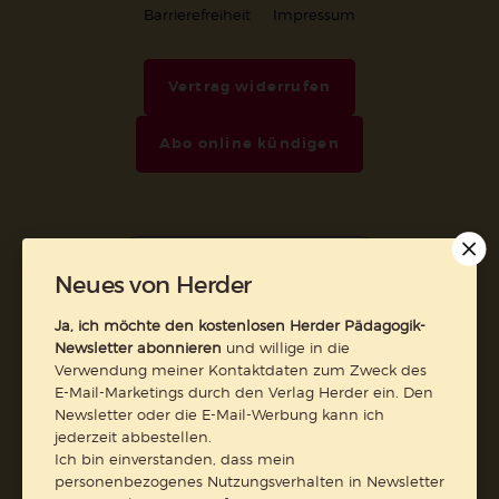
Barrierefreiheit
Impressum
Vertrag widerrufen
Abo online kündigen
Neues von Herder
Ja, ich möchte den kostenlosen Herder Pädagogik-
Newsletter abonnieren
und willige in die
Verwendung meiner Kontaktdaten zum Zweck des
E-Mail-Marketings durch den Verlag Herder ein. Den
Nach oben
Newsletter oder die E-Mail-Werbung kann ich
jederzeit abbestellen.
Ich bin einverstanden, dass mein
personenbezogenes Nutzungsverhalten in Newsletter