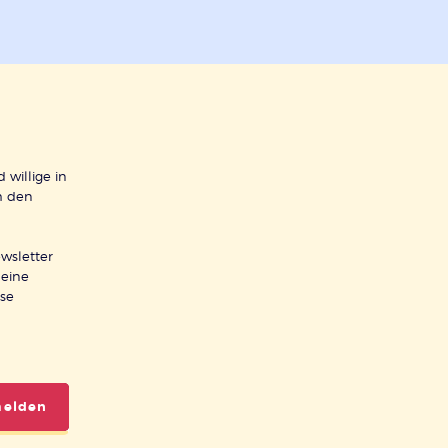
 willige in
h den
wsletter
meine
ese
melden