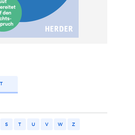
FT
S
T
U
V
W
Z