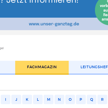
gel
FACH­MAGAZIN
LEITUNGS­HE
I
J
K
L
M
N
O
P
Q
R