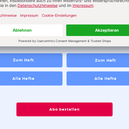
abe 8_2026
Ausgabe 3_2026
t! Über die pädagogische
 des Zumutens
Zum Heft
Zum Heft
Alle Hefte
Alle Hefte
Abo bestellen