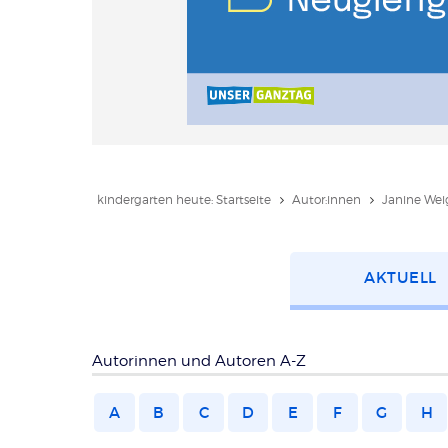
kindergarten heute: Startseite
Autor:innen
Janine Wei
Kategorie
AKTUELL
wählen
Autorinnen und Autoren A-Z
A
B
C
D
E
F
G
H