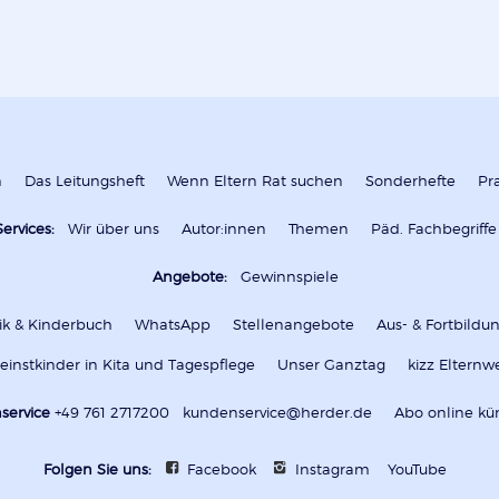
n
Das Leitungsheft
Wenn Eltern Rat suchen
Sonderhefte
Pr
Services:
Wir über uns
Autor:innen
Themen
Päd. Fachbegriffe
Angebote:
Gewinnspiele
k & Kinderbuch
WhatsApp
Stellenangebote
Aus- & Fortbild
leinstkinder in Kita und Tagespflege
Unser Ganztag
kizz Elternw
service
+49 761 2717200
kundenservice@herder.de
Abo online kü
Folgen Sie uns:
Facebook
Instagram
YouTube