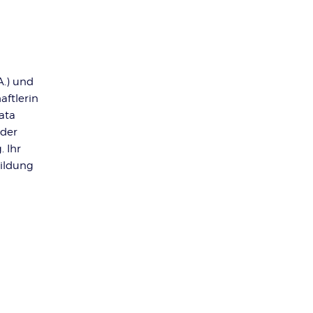
A.) und
aftlerin
hata
 der
. Ihr
Bildung