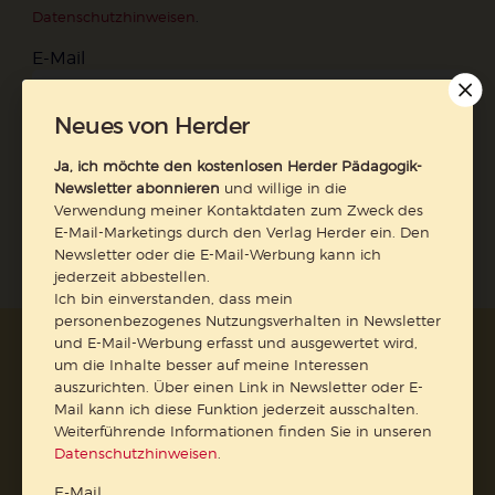
Datenschutzhinweisen
.
E-Mail
Neues von Herder
Ja, ich möchte den kostenlosen Herder Pädagogik-
Jetzt anmelden
Newsletter abonnieren
und willige in die
Verwendung meiner Kontaktdaten zum Zweck des
E-Mail-Marketings durch den Verlag Herder ein. Den
Newsletter oder die E-Mail-Werbung kann ich
jederzeit abbestellen.
Ich bin einverstanden, dass mein
personenbezogenes Nutzungsverhalten in Newsletter
und E-Mail-Werbung erfasst und ausgewertet wird,
AGB und Widerrufsbelehrung
Datenschutz
um die Inhalte besser auf meine Interessen
Barrierefreiheit
Impressum
auszurichten. Über einen Link in Newsletter oder E-
Mail kann ich diese Funktion jederzeit ausschalten.
Weiterführende Informationen finden Sie in unseren
Vertrag widerrufen
Datenschutzhinweisen
.
E-Mail