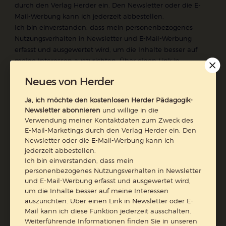
durch den Verlag Herder ein. Den Newsletter oder die E-
Mail-Werbung kann ich jederzeit abbestellen.
Ich bin einverstanden, dass mein personenbezogenes
Nutzungsverhalten in Newsletter und E-Mail-Werbung
erfasst und ausgewertet wird, um die Inhalte besser auf
meine Interessen auszurichten. Über einen Link in
Newsletter oder E-Mail kann ich diese Funktion jederzeit
Neues von Herder
ausschalten.
Weiterführende Informationen finden Sie in unseren
Ja, ich möchte den kostenlosen Herder Pädagogik-
Datenschutzhinweisen
.
Newsletter abonnieren
und willige in die
Verwendung meiner Kontaktdaten zum Zweck des
E-Mail
E-Mail-Marketings durch den Verlag Herder ein. Den
Newsletter oder die E-Mail-Werbung kann ich
jederzeit abbestellen.
Ich bin einverstanden, dass mein
personenbezogenes Nutzungsverhalten in Newsletter
Jetzt anmelden
und E-Mail-Werbung erfasst und ausgewertet wird,
um die Inhalte besser auf meine Interessen
auszurichten. Über einen Link in Newsletter oder E-
Mail kann ich diese Funktion jederzeit ausschalten.
Weiterführende Informationen finden Sie in unseren