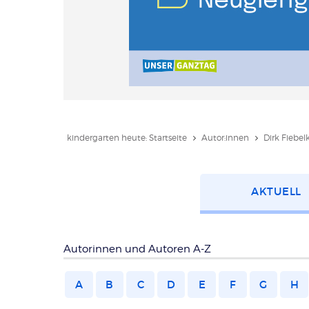
kindergarten heute: Startseite
Autor:innen
Dirk Fiebel
Kategorie
AKTUELL
wählen
Autorinnen und Autoren A-Z
A
B
C
D
E
F
G
H