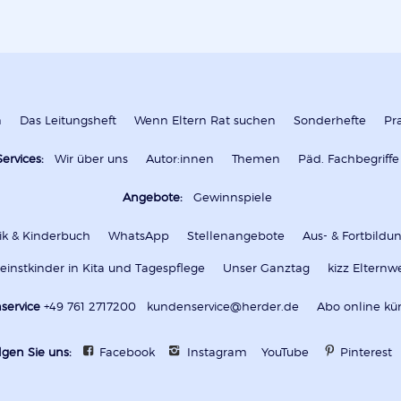
n
Das Leitungsheft
Wenn Eltern Rat suchen
Sonderhefte
Pr
Services:
Wir über uns
Autor:innen
Themen
Päd. Fachbegriffe
Angebote:
Gewinnspiele
k & Kinderbuch
WhatsApp
Stellenangebote
Aus- & Fortbild
leinstkinder in Kita und Tagespflege
Unser Ganztag
kizz Elternw
service
+49 761 2717200
kundenservice@herder.de
Abo online kü
lgen Sie uns:
Facebook
Instagram
YouTube
Pinterest