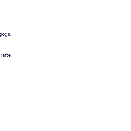
goge,
räfte,