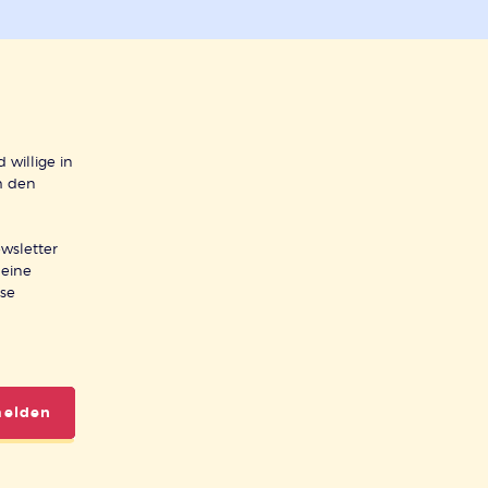
 willige in
h den
wsletter
meine
ese
melden