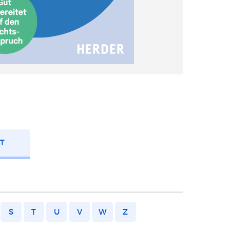
FT
S
T
U
V
W
Z