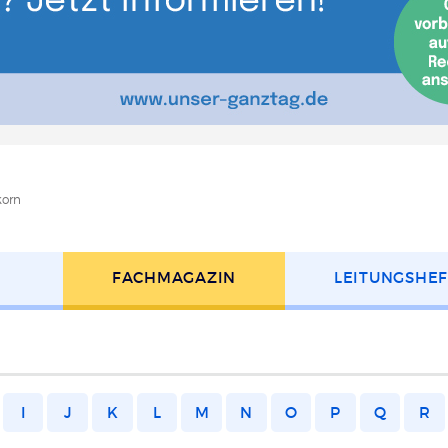
korn
FACH­MAGAZIN
LEITUNGS­HE
I
J
K
L
M
N
O
P
Q
R