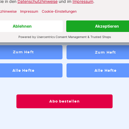
abe 8_2026
Ausgabe 3_2026
t! Über die pädagogische
 des Zumutens
Zum Heft
Zum Heft
Alle Hefte
Alle Hefte
Abo bestellen