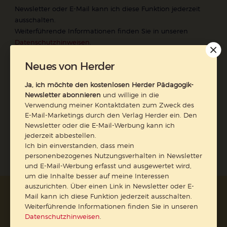
Newsletter oder E-Mail kann ich diese Funktion jederzeit
ausschalten.
Weiterführende Informationen finden Sie in unseren
Datenschutzhinweisen
.
E-Mail
Neues von Herder
Ja, ich möchte den kostenlosen Herder Pädagogik-
Newsletter abonnieren
und willige in die
Verwendung meiner Kontaktdaten zum Zweck des
Jetzt anmelden
E-Mail-Marketings durch den Verlag Herder ein. Den
Newsletter oder die E-Mail-Werbung kann ich
jederzeit abbestellen.
Ich bin einverstanden, dass mein
personenbezogenes Nutzungsverhalten in Newsletter
und E-Mail-Werbung erfasst und ausgewertet wird,
um die Inhalte besser auf meine Interessen
auszurichten. Über einen Link in Newsletter oder E-
AGB und Widerrufsbelehrung
Datenschutz
Mail kann ich diese Funktion jederzeit ausschalten.
Weiterführende Informationen finden Sie in unseren
Barrierefreiheit
Impressum
Datenschutzhinweisen
.