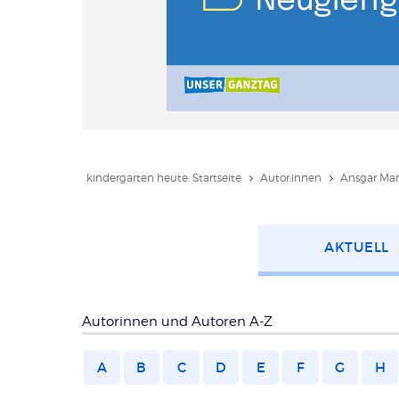
kindergarten heute: Startseite
Autor:innen
Ansgar Mar
Kategorie
AKTUELL
wählen
Autorinnen und Autoren A-Z
A
B
C
D
E
F
G
H