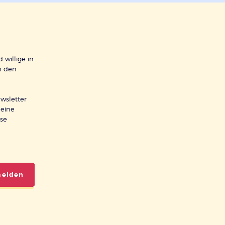
 willige in
h den
wsletter
meine
ese
melden