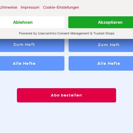
abe 8_2026
Ausgabe 3_2026
t! Über die pädagogische
 des Zumutens
Zum Heft
Zum Heft
Alle Hefte
Alle Hefte
Abo bestellen