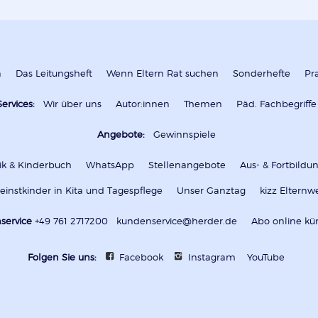
n
Das Leitungsheft
Wenn Eltern Rat suchen
Sonderhefte
Pr
Services:
Wir über uns
Autor:innen
Themen
Päd. Fachbegriffe
Angebote:
Gewinnspiele
k & Kinderbuch
WhatsApp
Stellenangebote
Aus- & Fortbild
leinstkinder in Kita und Tagespflege
Unser Ganztag
kizz Elternw
service
+49 761 2717200
kundenservice@herder.de
Abo online kü
Folgen Sie uns:
Facebook
Instagram
YouTube