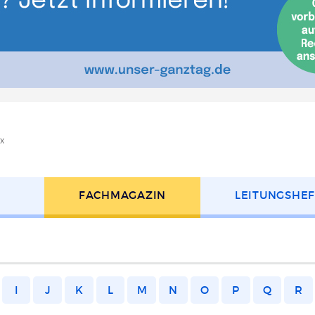
x
FACH­MAGAZIN
LEITUNGS­HE
I
J
K
L
M
N
O
P
Q
R