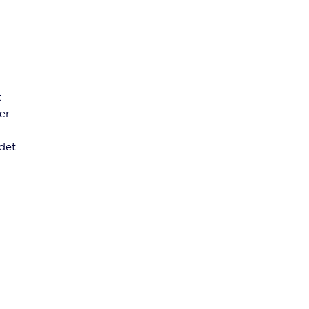
t
er
det