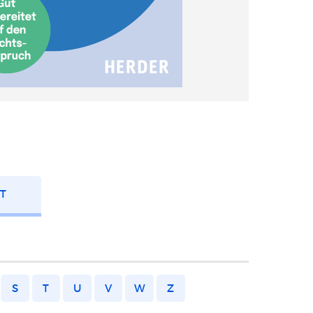
FT
S
T
U
V
W
Z