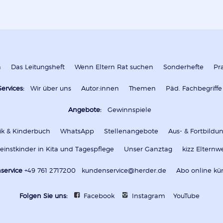
n
Das Leitungsheft
Wenn Eltern Rat suchen
Sonderhefte
Pr
Services:
Wir über uns
Autor:innen
Themen
Päd. Fachbegriffe
Angebote:
Gewinnspiele
k & Kinderbuch
WhatsApp
Stellenangebote
Aus- & Fortbild
leinstkinder in Kita und Tagespflege
Unser Ganztag
kizz Elternw
service
+49 761 2717200
kundenservice@herder.de
Abo online kü
Folgen Sie uns:
Facebook
Instagram
YouTube