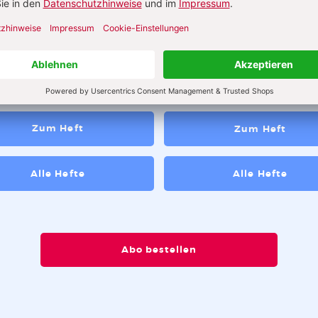
abe 8_2026
Ausgabe 3_2026
t! Über die pädagogische
 des Zumutens
Zum Heft
Zum Heft
Alle Hefte
Alle Hefte
Abo bestellen