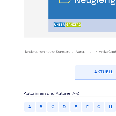
kindergarten heute: Startseite
Autor:innen
Anika Czipf
Kategorie
AKTUELL
wählen
Autorinnen und Autoren A-Z
A
B
C
D
E
F
G
H