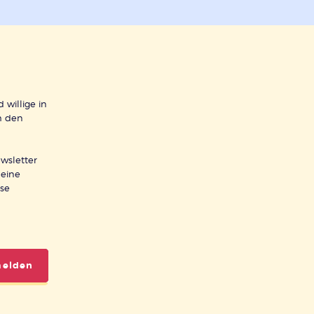
 willige in
h den
wsletter
meine
ese
melden