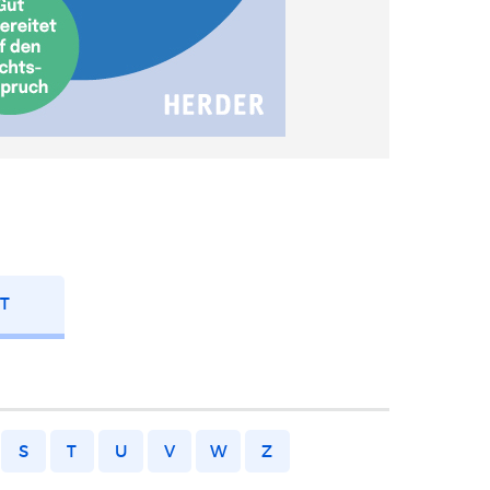
FT
S
T
U
V
W
Z