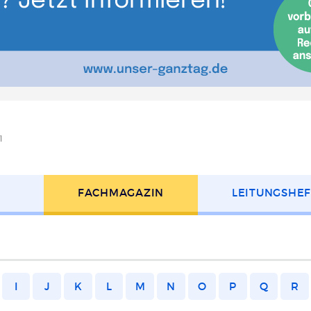
l
FACH­MAGAZIN
LEITUNGS­HE
I
J
K
L
M
N
O
P
Q
R