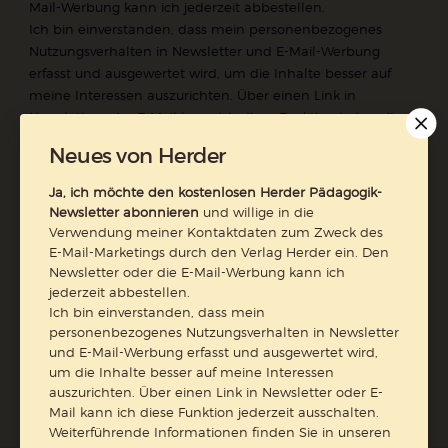
Mail-Werbung kann ich jederzeit abbestellen.
Ich bin einverstanden, dass mein personenbezogenes
Nutzungsverhalten in Newsletter und E-Mail-Werbung
erfasst und ausgewertet wird, um die Inhalte besser auf
meine Interessen auszurichten. Über einen Link in
Newsletter oder E-Mail kann ich diese Funktion jederzeit
ausschalten.
Neues von Herder
Weiterführende Informationen finden Sie in unseren
Datenschutzhinweisen
.
Ja, ich möchte den kostenlosen Herder Pädagogik-
Newsletter abonnieren
und willige in die
E-Mail
Verwendung meiner Kontaktdaten zum Zweck des
E-Mail-Marketings durch den Verlag Herder ein. Den
Newsletter oder die E-Mail-Werbung kann ich
jederzeit abbestellen.
Ich bin einverstanden, dass mein
Jetzt anmelden
personenbezogenes Nutzungsverhalten in Newsletter
und E-Mail-Werbung erfasst und ausgewertet wird,
um die Inhalte besser auf meine Interessen
auszurichten. Über einen Link in Newsletter oder E-
Mail kann ich diese Funktion jederzeit ausschalten.
Weiterführende Informationen finden Sie in unseren