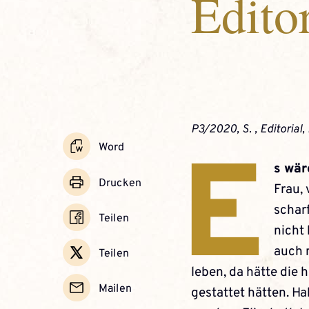
Editor
P3/2020, S. , Editorial,
E
Word
s wär
Drucken
Frau, 
schar
Teilen
nicht 
auch 
Teilen
leben, da hätte die 
Mailen
gestattet ­hätten. H