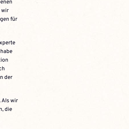
igenen
 wir
agen für
xperte
 habe
tion
och
n der
Als wir
, die