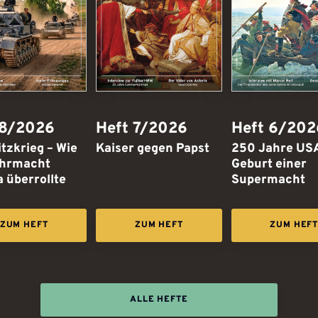
 8/2026
Heft 7/2026
Heft 6/202
itzkrieg – Wie
Kaiser gegen Papst
250 Jahre USA
:
:
ehrmacht
Geburt einer
 überrollte
Supermacht
ZUM HEFT
ZUM HEFT
ZUM HEF
ALLE HEFTE