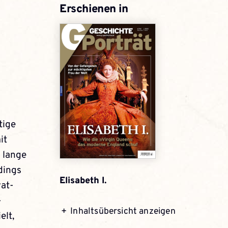
Erschienen in
tige
it
 lange
rdings
Elisabeth I.
vat­
­
Inhaltsübersicht anzeigen
elt,