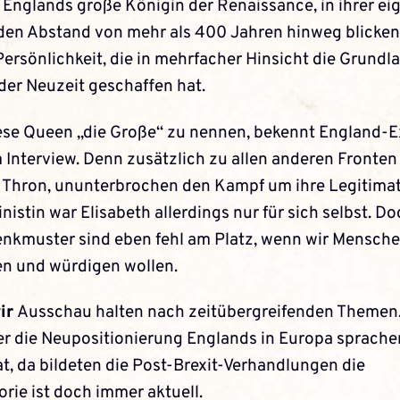
., Englands große Königin der Renaissance, in ihrer e
 den Abstand von mehr als 400 Jahren hinweg blicken
ersönlichkeit, die in mehr­facher Hinsicht die Grundl
der Neuzeit geschaffen hat.
iese Queen „die Große“ zu nennen, bekennt England-E
 Interview. Denn zusätzlich zu allen anderen Fronten
em Thron, ununterbrochen den Kampf um ihre Legitima
nistin war Elisabeth allerdings nur für sich selbst. D
nkmuster sind eben fehl am Platz, wenn wir Mensche
en und würdigen wollen.
ir
Ausschau halten nach zeitübergreifenden Themen. 
er die Neupositionierung Englands in Europa sprachen
at, da ­bildeten die Post-Brexit-Verhandlungen die
orie ist doch immer aktuell.