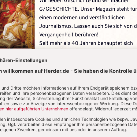
Wir lieben Geschichte und wir machen
G/GESCHICHTE. Unser Magazin steht fü
einen modernen und verständlichen
Journalismus. Lassen auch Sie sich von 
Vergangenheit berühren!
Seit mehr als 40 Jahren behauptet sich
G/GESCHICHTE auf dem Markt. Unser C
von Anfang an: Geschichte darf Spaß
machen – bei aller notwendigen Seriositä
JETZT GRATIS TESTEN