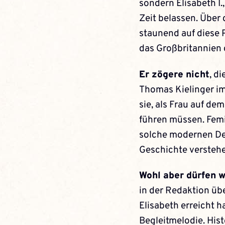
sondern ­Elisabeth I
Zeit belassen. Über
staunend auf diese P
das Großbritannien 
Er zögere nicht
, d
Thomas Kielinger im
sie, als Frau auf d
führen müssen. ­Femi
solche modernen De
Geschichte versteh
Wohl aber dürfen w
in der Redaktion üb
Elisabeth erreicht h
Begleitmelodie. Hist