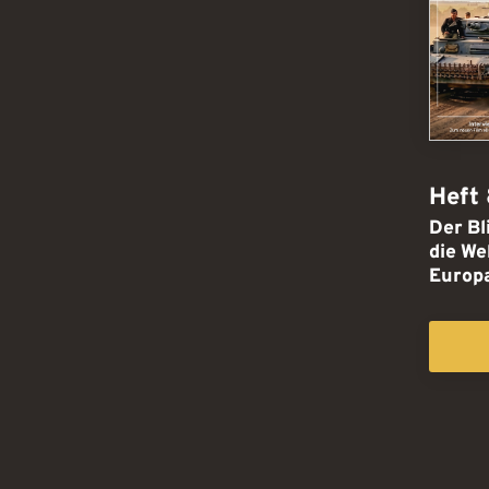
Heft
Der Bl
:
die W
Europa