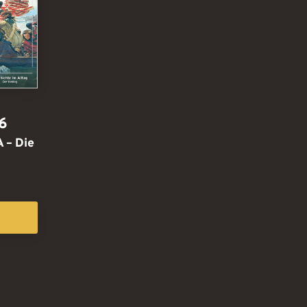
6
 – Die
T