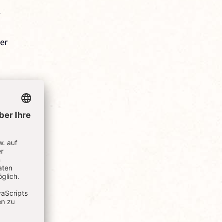
r
der
redo
t.