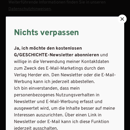
Weiterführende Informationen finden Sie in unseren
Datenschutzhinweisen
.
E-Mail
Nichts verpassen
Ja, ich möchte den kostenlosen
JETZT ANMELDEN
G/GESCHICHTE-Newsletter abonnieren
und
willige in die Verwendung meiner Kontaktdaten
zum Zweck des E-Mail-Marketings durch den
Verlag Herder ein. Den Newsletter oder die E-Mail-
Werbung kann ich jederzeit abbestellen.
Ich bin einverstanden, dass mein
personenbezogenes Nutzungsverhalten in
AGB und Widerrufsbelehrung
Datenschutz
Newsletter und E-Mail-Werbung erfasst und
Barrierefreiheit
Impressum
ausgewertet wird, um die Inhalte besser auf meine
Interessen auszurichten. Über einen Link in
Newsletter oder E-Mail kann ich diese Funktion
VERTRAG WIDERRUFEN
jederzeit ausschalten.