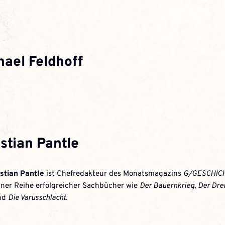
hael Feldhoff
stian Pantle
istian Pantle
ist Chefredakteur des Monatsmagazins
G/GESCHIC
iner Reihe erfolgreicher Sachbücher wie
Der Bauernkrieg
,
Der Drei
nd
Die Varusschlacht.