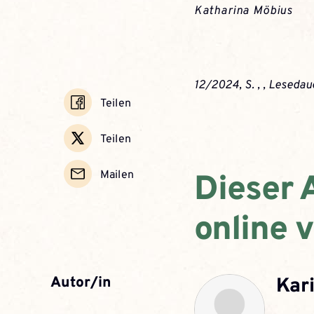
Katharina Möbius
12/2024, S. ,
, Lesedaue
Teilen
Teilen
Mailen
Dieser A
online 
Überschrift
Autor/in
Kar