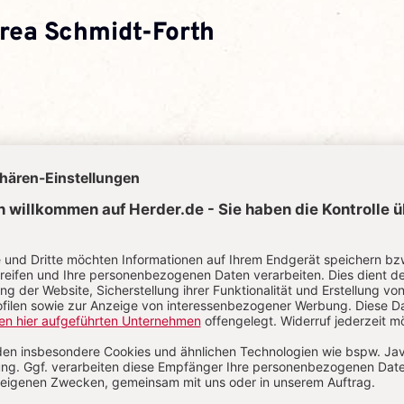
rea Schmidt-Forth
us Hillingmeier
us Hillingmeier
ist Chefredakteur des Monatsmagazins
G/Geschic
hua Stein