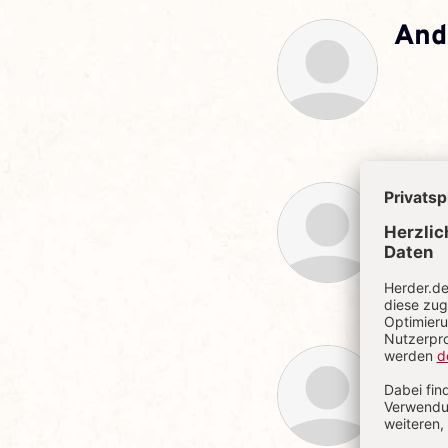
And
Kla
Dr. Kla
Jos