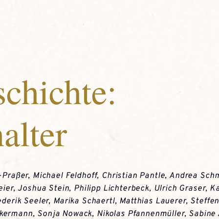
chichte:
alter
-Praßer
,
Michael Feldhoff
,
Christian Pantle
,
Andrea Schm
eier
,
Joshua Stein
,
Philipp Lichterbeck
,
Ulrich Graser
,
Ka
ederik Seeler
,
Marika Schaertl
,
Matthias Lauerer
,
Steffen
kermann
,
Sonja Nowack
,
Nikolas Pfannenmüller
,
Sabine