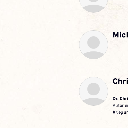
Artikel-
Infos
Mic
Chri
Dr. Chr
Autor e
Krieg
u