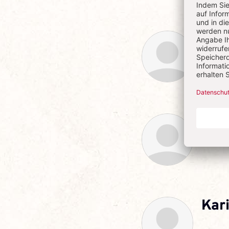
Phi
Ulr
Kar