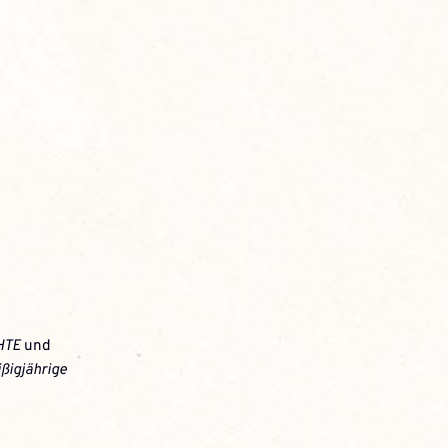
HTE
und
ßigjährige