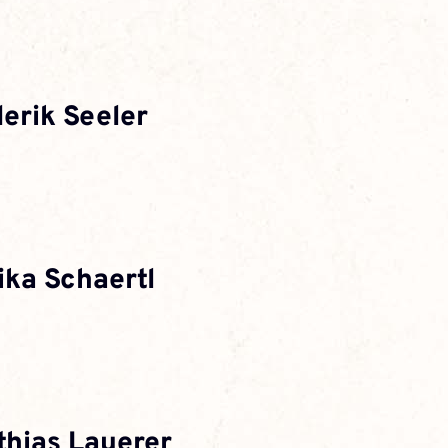
erik Seeler
ika Schaertl
thias Lauerer