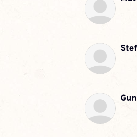
Ste
Gun