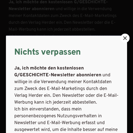
Ja, ich möchte den kostenlosen G/GESCHICHTE-
Newsletter abonnieren
und willige in die Verwendung
meiner Kontaktdaten zum Zweck des E-Mail-Marketings
durch den Verlag Herder ein. Den Newsletter oder die E-
Mail-Werbung kann ich jederzeit abbestellen.
Ich bin einverstanden, dass mein personenbezogenes
Nutzungsverhalten in Newsletter und E-Mail-Werbung
Nichts verpassen
erfasst und ausgewertet wird, um die Inhalte besser auf
meine Interessen auszurichten. Über einen Link in
Newsletter oder E-Mail kann ich diese Funktion jederzeit
Ja, ich möchte den kostenlosen
ausschalten.
G/GESCHICHTE-Newsletter abonnieren
und
Weiterführende Informationen finden Sie in unseren
willige in die Verwendung meiner Kontaktdaten
Datenschutzhinweisen
.
zum Zweck des E-Mail-Marketings durch den
Verlag Herder ein. Den Newsletter oder die E-Mail-
E-Mail
Werbung kann ich jederzeit abbestellen.
Ich bin einverstanden, dass mein
personenbezogenes Nutzungsverhalten in
Newsletter und E-Mail-Werbung erfasst und
JETZT ANMELDEN
ausgewertet wird, um die Inhalte besser auf meine