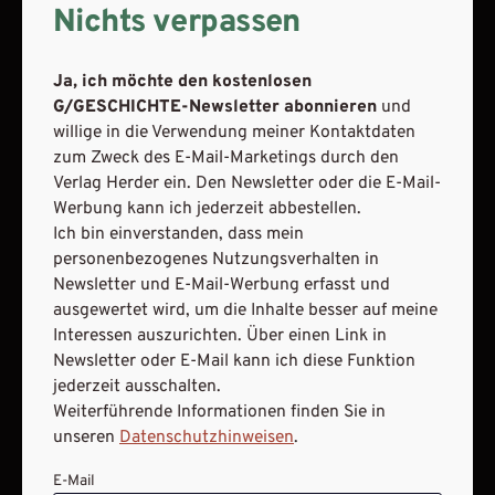
Nichts verpassen
meine Interessen auszurichten. Über einen Link in
Newsletter oder E-Mail kann ich diese Funktion jederzeit
ausschalten.
Ja, ich möchte den kostenlosen
Weiterführende Informationen finden Sie in unseren
G/GESCHICHTE-Newsletter abonnieren
und
Datenschutzhinweisen
.
willige in die Verwendung meiner Kontaktdaten
zum Zweck des E-Mail-Marketings durch den
E-Mail
Verlag Herder ein. Den Newsletter oder die E-Mail-
Werbung kann ich jederzeit abbestellen.
Ich bin einverstanden, dass mein
personenbezogenes Nutzungsverhalten in
JETZT ANMELDEN
Newsletter und E-Mail-Werbung erfasst und
ausgewertet wird, um die Inhalte besser auf meine
Interessen auszurichten. Über einen Link in
Newsletter oder E-Mail kann ich diese Funktion
jederzeit ausschalten.
Weiterführende Informationen finden Sie in
unseren
Datenschutzhinweisen
.
AGB und Widerrufsbelehrung
Datenschutz
E-Mail
Barrierefreiheit
Impressum