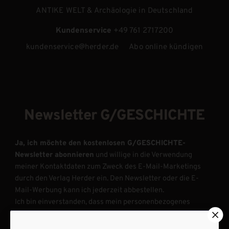
ANTIKE WELT & Archäologie in Deutschland
Kundenservice
+49 761 2717200
kundenservice@herder.de
Abo online kündigen
Newsletter G/GESCHICHTE
Ja, ich möchte den kostenlosen G/GESCHICHTE-
Newsletter abonnieren
und willige in die Verwendung
meiner Kontaktdaten zum Zweck des E-Mail-Marketings
durch den Verlag Herder ein. Den Newsletter oder die E-
Mail-Werbung kann ich jederzeit abbestellen.
Ich bin einverstanden, dass mein personenbezogenes
Nutzungsverhalten in Newsletter und E-Mail-Werbung
erfasst und ausgewertet wird, um die Inhalte besser auf