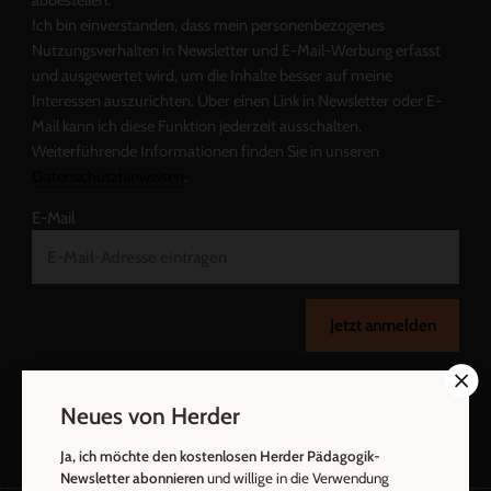
abbestellen.
Ich bin einverstanden, dass mein personenbezogenes
Nutzungsverhalten in Newsletter und E-Mail-Werbung erfasst
und ausgewertet wird, um die Inhalte besser auf meine
Interessen auszurichten. Über einen Link in Newsletter oder E-
Mail kann ich diese Funktion jederzeit ausschalten.
Weiterführende Informationen finden Sie in unseren
Datenschutzhinweisen
.
E-Mail
Jetzt anmelden
Neues von Herder
Ja, ich möchte den kostenlosen Herder Pädagogik-
Newsletter abonnieren
und willige in die Verwendung