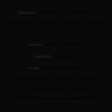
Kategorien:
Die Zeitschrift
Die Praxismappe
Themenhefte
Praxisimpulse
Fachwissen
U3-Glossar
Abo
Services:
Wir über uns: Redaktion
Angebote:
Gewinnspiele
Verlag:
Media Sales Kleinstkinder
Pädagogik & Kinderbuch
WhatsApp
Stellenangebote
Aus- & Fortbildungsangebote & Veranstaltungen
kindergarten heute Fachmagazin, Leitungsheft & Wenn
Eltern Rat suchen