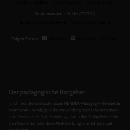
Entdeckungskiste
Unser Ganztag
kizz Elternwelt
Kundenservice
+49 761 2717200
kundenservice@herder.de
Abo online kündigen
Folgen Sie uns:
Facebook
Instagram
YouTube
Der pädagogische Ratgeber
Ja, ich möchte den kostenlosen HERDER-Pädagogik-Newsletter
abonnieren
und willige in die Verwendung meiner Kontaktdaten
zum Zweck des E-Mail-Marketings durch den Verlag Herder ein.
Den Newsletter oder die E-Mail-Werbung kann ich jederzeit