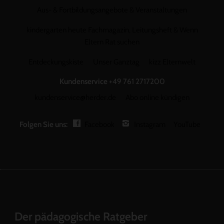
Aus- & Fortbildungsangebote & Veranstaltungen
kindergarten heute Fachmagazin, Leitungsheft & Wenn
Eltern Rat suchen
Entdeckungskiste
Unser Ganztag
kizz Elternwelt
Kundenservice
+49 761 2717200
kundenservice@herder.de
Abo online kündigen
Folgen Sie uns:
Facebook
Instagram
YouTube
Der pädagogische Ratgeber