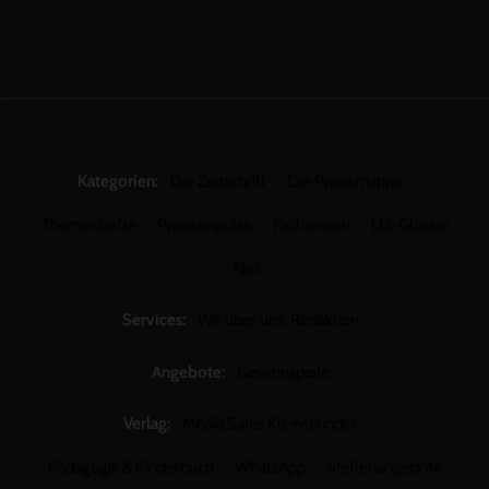
Kategorien:
Die Zeitschrift
Die Praxismappe
Themenhefte
Praxisimpulse
Fachwissen
U3-Glossar
Abo
Services:
Wir über uns: Redaktion
Angebote:
Gewinnspiele
Verlag:
Media Sales Kleinstkinder
Pädagogik & Kinderbuch
WhatsApp
Stellenangebote