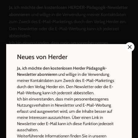
Ja, ich möchte den kostenlosen HERDER-Pädagogik-Newsletter
abonnieren
und willige in die Verwendung meiner Kontaktdaten
zum Zweck des E-Mail-Marketings durch den Verlag Herder ein.
Den Newsletter oder die E-Mail-Werbung kann ich jederzeit
abbestellen.
Ich bin einverstanden, dass mein personenbezogenes
Nutzungsverhalten in Newsletter und E-Mail-Werbung erfasst
Neues von Herder
und ausgewertet wird, um die Inhalte besser auf meine
Interessen auszurichten. Über einen Link in Newsletter oder E-
Ja, ich möchte den kostenlosen Herder Pädagogik-
Mail kann ich diese Funktion jederzeit ausschalten.
Newsletter abonnieren
und willige in die Verwendung
Weiterführende Informationen finden Sie in unseren
meiner Kontaktdaten zum Zweck des E-Mail-Marketings
Datenschutzhinweisen
.
durch den Verlag Herder ein. Den Newsletter oder die E-
Mail-Werbung kann ich jederzeit abbestellen.
E-Mail
Ich bin einverstanden, dass mein personenbezogenes
Nutzungsverhalten in Newsletter und E-Mail-Werbung
erfasst und ausgewertet wird, um die Inhalte besser auf
meine Interessen auszurichten. Über einen Link in
Newsletter oder E-Mail kann ich diese Funktion jederzeit
Jetzt anmelden
ausschalten.
Weiterführende Informationen finden Sie in unseren