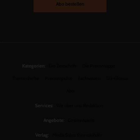
Abo bestellen
Kategorien:
Die Zeitschrift
Die Praxismappe
Themenhefte
Praxisimpulse
Fachwissen
U3-Glossar
Abo
Services:
Wir über uns: Redaktion
Angebote:
Gewinnspiele
Verlag:
Media Sales Kleinstkinder