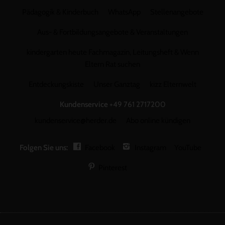
Pädagogik & Kinderbuch
WhatsApp
Stellenangebote
Aus- & Fortbildungsangebote & Veranstaltungen
kindergarten heute Fachmagazin, Leitungsheft & Wenn
Eltern Rat suchen
Entdeckungskiste
Unser Ganztag
kizz Elternwelt
Kundenservice
+49 761 2717200
kundenservice@herder.de
Abo online kündigen
Folgen Sie uns:
Facebook
Instagram
YouTube
Pinterest