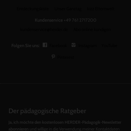
Entdeckungskiste
Unser Ganztag
kizz Elternwelt
Kundenservice
+49 761 2717200
kundenservice@herder.de
Abo online kündigen
Folgen Sie uns:
Facebook
Instagram
YouTube
Pinterest
Der pädagogische Ratgeber
Ja, ich möchte den kostenlosen HERDER-Pädagogik-Newsletter
abonnieren
und willige in die Verwendung meiner Kontaktdaten