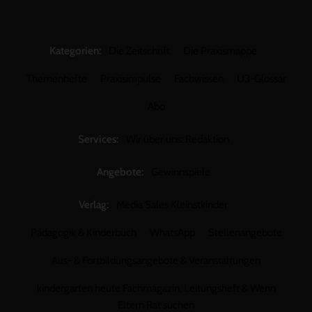
Kategorien:
Die Zeitschrift
Die Praxismappe
Themenhefte
Praxisimpulse
Fachwissen
U3-Glossar
Abo
Services:
Wir über uns: Redaktion
Angebote:
Gewinnspiele
Verlag:
Media Sales Kleinstkinder
Pädagogik & Kinderbuch
WhatsApp
Stellenangebote
Aus- & Fortbildungsangebote & Veranstaltungen
kindergarten heute Fachmagazin, Leitungsheft & Wenn
Eltern Rat suchen