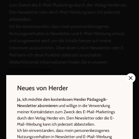
zum Zweck des E-Mail-Marketings durch den Verlag Herder ein.
Den Newsletter oder die E-Mail-Werbung kann ich jederzeit
abbestellen.
Ich bin einverstanden, dass mein personenbezogenes
Nutzungsverhalten in Newsletter und E-Mail-Werbung erfasst
und ausgewertet wird, um die Inhalte besser auf meine
Interessen auszurichten. Über einen Link in Newsletter oder E-
Mail kann ich diese Funktion jederzeit ausschalten.
Weiterführende Informationen finden Sie in unseren
Datenschutzhinweisen
.
E-Mail
Neues von Herder
Ja, ich möchte den kostenlosen Herder Pädagogik-
Newsletter abonnieren
und willige in die Verwendung
Jetzt anmelden
meiner Kontaktdaten zum Zweck des E-Mail-Marketings
durch den Verlag Herder ein. Den Newsletter oder die E-
Mail-Werbung kann ich jederzeit abbestellen.
Ich bin einverstanden, dass mein personenbezogenes
Nutzungsverhalten in Newsletter und E-Mail-Werbung