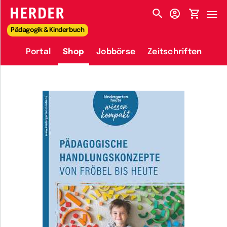
HERDER-MENÜ
Pädagogik & Kinderbuch
Portal
Shop
Jobbörse
Zeitschriften