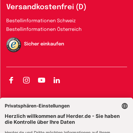
Versandkostenfrei (D)
Bestellinformationen Schweiz
Bestellinformationen Österreich
Sicher einkaufen
Facebook
Instagram
YouTube
LinkedIn
AGB und Widerrufsbelehrung
Widerrufsbelehrung Bücher
Widerrufsbelehrung E-Books
Widerrufsbelehrung Zeitschriften
Datenschutz
Datenschutz Social Media
Barrierefreiheit
Impressum