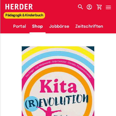
HERDER-MENÜ
Pädagogik & Kinderbuch
Portal
Shop
Jobbörse
Zeitschriften