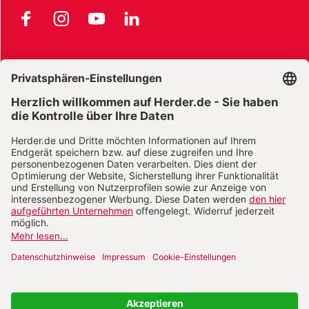
Facebook
Instagram
YouTube
LinkedIn
AGB und Widerrufsbelehrung
Widerrufsbelehrung Bücher
Widerrufsbelehrung E-Books
Widerrufsbelehrung Zeitschriften
Datenschutz
Datenschutz Social Media
Barrierefreiheit
Impressum
Vertrag widerrufen
Abo online kündigen