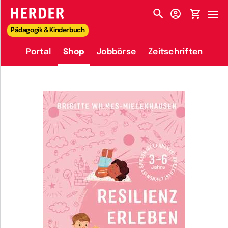
HERDER-MENÜ
Pädagogik & Kinderbuch
Portal
Shop
Jobbörse
Zeitschriften