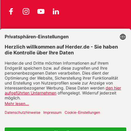
Facebook
Instagram
YouTube
LinkedIn
AGB und Widerrufsbelehrung
Widerrufsbelehrung Bücher
Widerrufsbelehrung E-Books
Widerrufsbelehrung Zeitschriften
Datenschutz
Datenschutz Social Media
Barrierefreiheit
Impressum
Vertrag widerrufen
Abo online kündigen