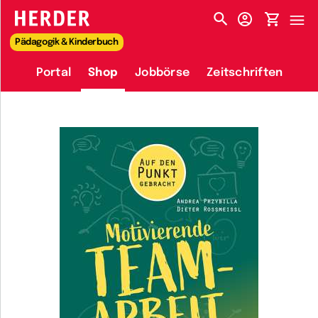
HERDER-MENÜ
Pädagogik & Kinderbuch
Portal
Shop
Jobbörse
Zeitschriften