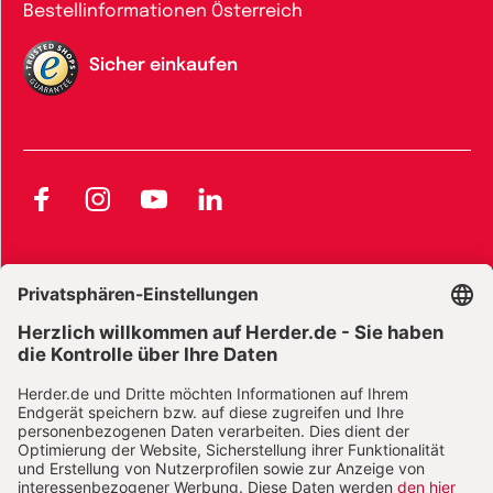
Bestellinformationen Österreich
Sicher einkaufen
Facebook
Instagram
YouTube
LinkedIn
AGB und Widerrufsbelehrung
Widerrufsbelehrung Bücher
Widerrufsbelehrung E-Books
Widerrufsbelehrung Zeitschriften
Datenschutz
Datenschutz Social Media
Barrierefreiheit
Impressum
Vertrag widerrufen