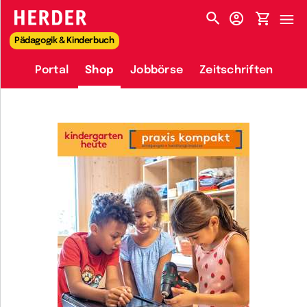
HERDER-MENÜ
Pädagogik & Kinderbuch
Portal
Shop
Jobbörse
Zeitschriften