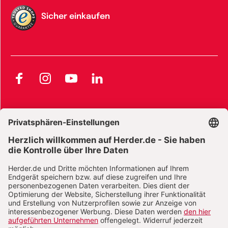
Sicher einkaufen
Facebook
Instagram
YouTube
LinkedIn
AGB und Widerrufsbelehrung
Widerrufsbelehrung Bücher
Widerrufsbelehrung E-Books
Widerrufsbelehrung Zeitschriften
Datenschutz
Datenschutz Social Media
Barrierefreiheit
Impressum
Vertrag widerrufen