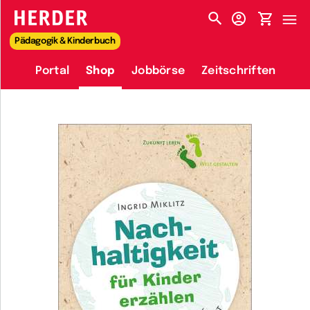
HERDER-MENÜ
Pädagogik & Kinderbuch
Portal
Shop
Jobbörse
Zeitschriften