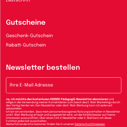
Lastschrift
Gutscheine
Geschenk-Gutschein
Rabatt-Gutschein
Newsletter bestellen
E-Mail-Adresse
Ja, ich möchte den kostenlosen HERDER-Pädagogik-Newsletter abonnieren
und
willige in die Verwendung meiner Kontaktdaten zum Zweck des E-Mail-Marketings durch
den Verlag Herder ein. Den Newsletter oder die E-Mail-Werbung kann ich jederzeit
abbestellen.
Ich bin einverstanden, dass mein personenbezogenes Nutzungsverhalten in Newsletter
und E-Mail-Werbung erfasst und ausgewertet wird, um die Inhalte besser auf meine
Interessen auszurichten. Über einen Link in Newsletter oder E-Mail kann ich diese
Funktion jederzeit ausschalten.
Weiterführende Informationen finden Sie in unseren
Datenschutzhinweisen
.