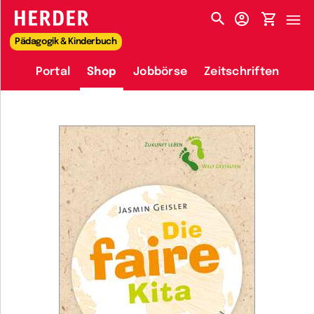
HERDER-MENÜ
Pädagogik & Kinderbuch
Portal
Shop
Jobbörse
Zeitschriften