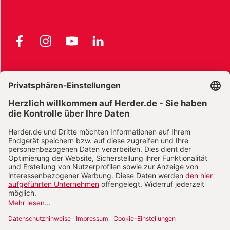
Facebook
Instagram
YouTube
LinkedIn
AGB und Widerrufsbelehrung
Widerrufsbelehrung Bücher
Widerrufsbelehrung E-Books
Widerrufsbelehrung Zeitschriften
Datenschutz
Datenschutz Social Media
Barrierefreiheit
Impressum
Vertrag widerrufen
Abo online kündigen