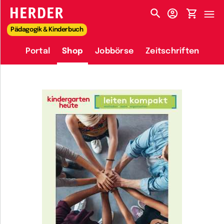
HERDER-MENÜ
Pädagogik & Kinderbuch
Portal
Shop
Jobbörse
Zeitschriften