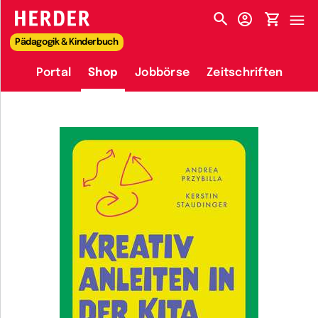
HERDER-MENÜ
Pädagogik & Kinderbuch
Portal
Shop
Jobbörse
Zeitschriften