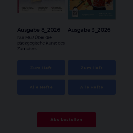
Ausgabe 8_2026
Ausgabe 3_2026
:
Nur Mut! Über die
pädagogische Kunst des
Zumutens
Zum Heft
Zum Heft
Alle Hefte
Alle Hefte
Abo bestellen