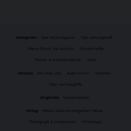
Kategorien:
Das Fachmagazin
Das Leitungsheft
Wenn Eltern Rat suchen
Sonderhefte
Praxis- & Arbeitsmaterial
Abos
Services:
Wir über uns
Autor:innen
Themen
Päd. Fachbegriffe
Angebote:
Gewinnspiele
Verlag:
Media Sales kindergarten heute
Pädagogik & Kinderbuch
WhatsApp