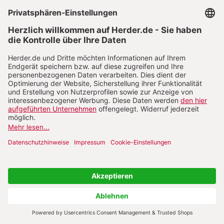
Patrick:
Konstrukt dass wir gemeinsam an
einem Strang ziehen und diese Eingewöhnung
gemeinsam gestalten. Und klar geben wir als
pädagogische Fachkräfte natürlich so n
Grundgerüst vor, dass wir uns überlegen, OK, wir
haben unsere Erfahrungswerte, wir haben
wissenschaftlich einiges gehört, aber es bringt
einem nichts, wenn das Kind mit dieser
wissenschaftlichen Herangehensweise ja. Sich
nicht wohlfühlt so oder die die Eltern sich
damit nicht wohlfühlen und von dem her gibt
es ja ganz viele verschiedene
Eingewöhnungsmodelle und Konzepte.
Karen:
Haben wir auch ne ganze Ausgabe dazu