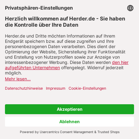
wieder ganz viele Anfragen, also auch die
Sache, nee, ich brauch jetzt ne Schere, warum
sind die nicht unten aus dem Grund, weil letzte
Woche wieder irgendjemand seine Haare
abgeschnitten hat ne, also das sind alles so ne
Sachen, die ja passieren. Und wir haben ja auch
selber unsere eigenen Bedürfnisse, da muss ich
eben auch schmunzeln, weil ich mir gedacht
hab, Kinder kommen ja immer mal wieder,
auch mit dem Bilderbuch an und ich bin ja
Bilderbuchenthusiast wie du weißt und liebe es,
Bilderbücher auch vorzulesen, aber irgendwie
so ein 2 3 Bücher schaffe ich mal, aber je
nachdem, wenn meine Tagesform irgendwie
auch so runter ist und ich dann ein bisschen
müde bin schon einfach müde so vom Alltag