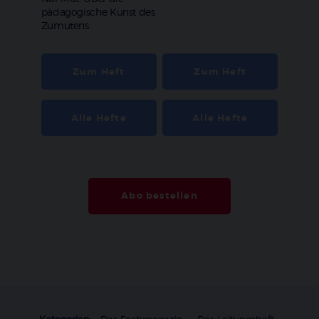
:
pädagogische Kunst des
Zumutens
Zum Heft
Zum Heft
Alle Hefte
Alle Hefte
Abo bestellen