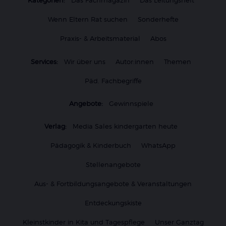
Kategorien:
Das Fachmagazin
Das Leitungsheft
Wenn Eltern Rat suchen
Sonderhefte
Praxis- & Arbeitsmaterial
Abos
Services:
Wir über uns
Autor:innen
Themen
Päd. Fachbegriffe
Angebote:
Gewinnspiele
Verlag:
Media Sales kindergarten heute
Pädagogik & Kinderbuch
WhatsApp
Stellenangebote
Aus- & Fortbildungsangebote & Veranstaltungen
Entdeckungskiste
Kleinstkinder in Kita und Tagespflege
Unser Ganztag