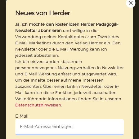
AGB und Widerrufsbelehrung
Datenschutz
Neues von Herder
Barrierefreiheit
Impressum
Ja, ich möchte den kostenlosen Herder Pädagogik-
Newsletter abonnieren
und willige in die
Vertrag widerrufen
Verwendung meiner Kontaktdaten zum Zweck des
E-Mail-Marketings durch den Verlag Herder ein. Den
Newsletter oder die E-Mail-Werbung kann ich
Abo online kündigen
jederzeit abbestellen.
Ich bin einverstanden, dass mein
personenbezogenes Nutzungsverhalten in Newsletter
und E-Mail-Werbung erfasst und ausgewertet wird,
um die Inhalte besser auf meine Interessen
auszurichten. Über einen Link in Newsletter oder E-
Mail kann ich diese Funktion jederzeit ausschalten.
Weiterführende Informationen finden Sie in unseren
Datenschutzhinweisen
.
E-Mail
Nach oben