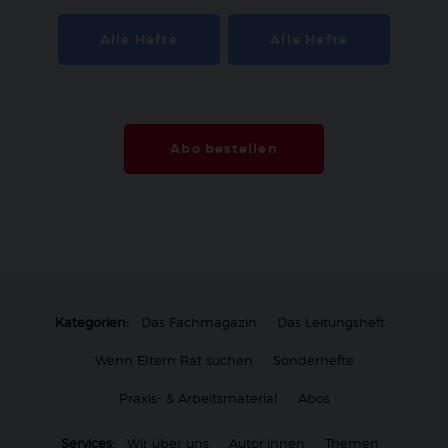
Alle Hefte
Alle Hefte
Abo bestellen
Kategorien:
Das Fachmagazin
Das Leitungsheft
Wenn Eltern Rat suchen
Sonderhefte
Praxis- & Arbeitsmaterial
Abos
Services:
Wir über uns
Autor:innen
Themen