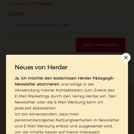
Datenschutzhinweisen
.
E-Mail
Jetzt anmelden
Neues von Herder
Ja, ich möchte den kostenlosen Herder Pädagogik-
Newsletter abonnieren
und willige in die
Verwendung meiner Kontaktdaten zum Zweck des
AGB und Widerrufsbelehrung
Datenschutz
E-Mail-Marketings durch den Verlag Herder ein. Den
Barrierefreiheit
Impressum
Newsletter oder die E-Mail-Werbung kann ich
jederzeit abbestellen.
Ich bin einverstanden, dass mein
Vertrag widerrufen
personenbezogenes Nutzungsverhalten in Newsletter
und E-Mail-Werbung erfasst und ausgewertet wird,
um die Inhalte besser auf meine Interessen