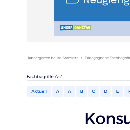
kindergarten heute: Startseite
Pädagogische Fachbegriffe
Fachbegriffe A-Z
Aktuell
A
Ä
B
C
D
E
Konsu