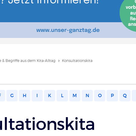
 & Begriffe aus dem Kita-Alltag
Konsultationskita
F
G
H
I
K
L
M
N
O
P
Q
ltationskita