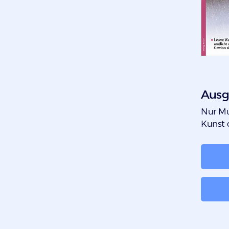
Ausg
:
Nur Mu
Kunst