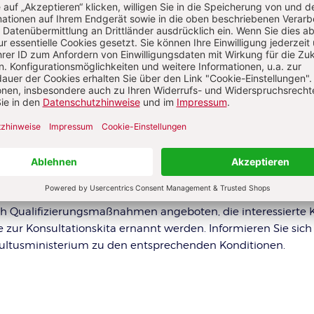
ine Kita zur Konsultationskita?
es hierzu einer Ernennung des jeweiligen Kultusministeriums
ngsverfahren läuft jedoch je nach Bundesland unterschiedl
h Qualifizierungsmaßnahmen angeboten, die interessierte K
e zur Konsultationskita ernannt werden. Informieren Sie sich
ultusministerium zu den entsprechenden Konditionen.