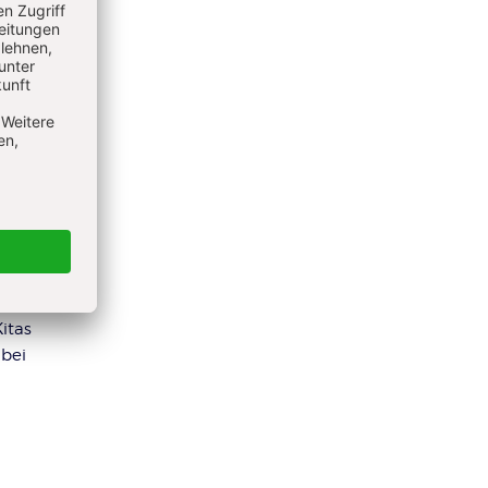
. Das
ich ab.
itas
 bei