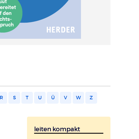
R
S
T
U
Ü
V
W
Z
leiten kompakt