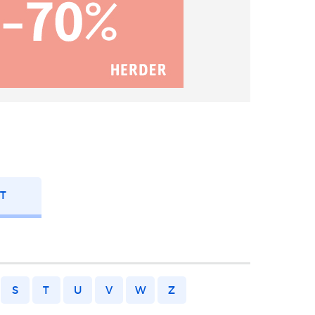
FT
S
T
U
V
W
Z