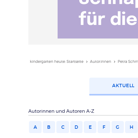
kindergarten heute: Startseite
Autor:innen
Petra Schm
Kategorie
AKTUELL
wählen
Autorinnen und Autoren A-Z
A
B
C
D
E
F
G
H