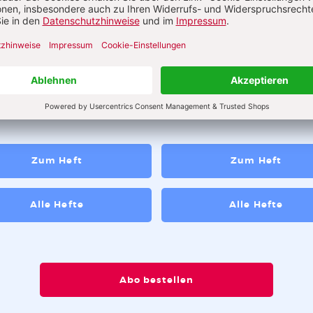
abe 8_2026
Ausgabe 3_2026
t! Über die pädagogische
 des Zumutens
Zum Heft
Zum Heft
Alle Hefte
Alle Hefte
Abo bestellen