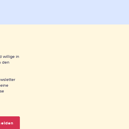
 willige in
h den
wsletter
meine
ese
melden