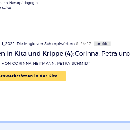
eherin, Naturpädagogin
: privat
 1_2022: Die Magie von Schimpfwörtern
S. 24-27
profile
n in Kita und Krippe (4)
Corinna, Petra und
:
t
VON CORINNA HEITMANN, PETRA SCHMIDT
rnwerkstätten in der Kita