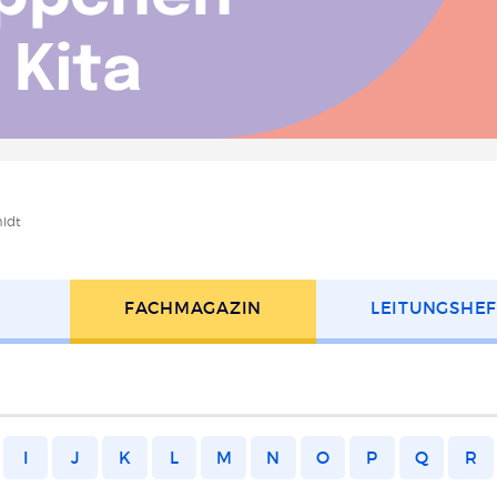
idt
FACH­MAGAZIN
LEITUNGS­HE
I
J
K
L
M
N
O
P
Q
R