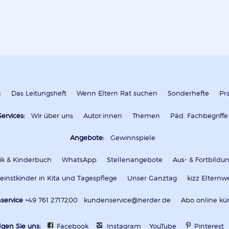
n
Das Leitungsheft
Wenn Eltern Rat suchen
Sonderhefte
Pr
Services:
Wir über uns
Autor:innen
Themen
Päd. Fachbegriffe
Angebote:
Gewinnspiele
k & Kinderbuch
WhatsApp
Stellenangebote
Aus- & Fortbild
leinstkinder in Kita und Tagespflege
Unser Ganztag
kizz Elternw
service
+49 761 2717200
kundenservice@herder.de
Abo online kü
lgen Sie uns:
Facebook
Instagram
YouTube
Pinterest