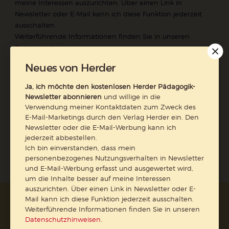
meine Interessen auszurichten. Über einen Link in
Newsletter oder E-Mail kann ich diese Funktion jederzeit
ausschalten.
Weiterführende Informationen finden Sie in unseren
Datenschutzhinweisen
.
Neues von Herder
E-Mail
Ja, ich möchte den kostenlosen Herder Pädagogik-
Newsletter abonnieren
und willige in die
Verwendung meiner Kontaktdaten zum Zweck des
E-Mail-Marketings durch den Verlag Herder ein. Den
Jetzt anmelden
Newsletter oder die E-Mail-Werbung kann ich
jederzeit abbestellen.
Ich bin einverstanden, dass mein
personenbezogenes Nutzungsverhalten in Newsletter
und E-Mail-Werbung erfasst und ausgewertet wird,
um die Inhalte besser auf meine Interessen
auszurichten. Über einen Link in Newsletter oder E-
Mail kann ich diese Funktion jederzeit ausschalten.
AGB und Widerrufsbelehrung
Datenschutz
Weiterführende Informationen finden Sie in unseren
Barrierefreiheit
Impressum
Datenschutzhinweisen
.