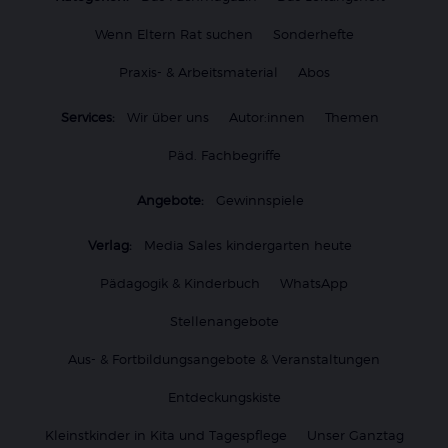
Wenn Eltern Rat suchen
Sonderhefte
Praxis- & Arbeitsmaterial
Abos
Services:
Wir über uns
Autor:innen
Themen
Päd. Fachbegriffe
Angebote:
Gewinnspiele
Verlag:
Media Sales kindergarten heute
Pädagogik & Kinderbuch
WhatsApp
Stellenangebote
Aus- & Fortbildungsangebote & Veranstaltungen
Entdeckungskiste
Kleinstkinder in Kita und Tagespflege
Unser Ganztag