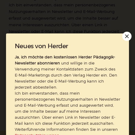
Ich bin einverstanden, dass mein personenbezogenes
Nutzungsverhalten in Newsletter und E-Mail-Werbung
erfasst und ausgewertet wird, um die Inhalte besser auf
meine Interessen auszurichten. Über einen Link in
Newsletter oder E-Mail kann ich diese Funktion jederzeit
ausschalten.
Neues von Herder
Weiterführende Informationen finden Sie in unseren
Datenschutzhinweisen
.
Ja, ich möchte den kostenlosen Herder Pädagogik-
E-Mail
Newsletter abonnieren
und willige in die
Verwendung meiner Kontaktdaten zum Zweck des
E-Mail-Marketings durch den Verlag Herder ein. Den
Newsletter oder die E-Mail-Werbung kann ich
jederzeit abbestellen.
Jetzt anmelden
Ich bin einverstanden, dass mein
personenbezogenes Nutzungsverhalten in Newsletter
und E-Mail-Werbung erfasst und ausgewertet wird,
um die Inhalte besser auf meine Interessen
auszurichten. Über einen Link in Newsletter oder E-
Mail kann ich diese Funktion jederzeit ausschalten.
Weiterführende Informationen finden Sie in unseren