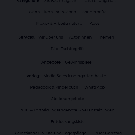
Kategorien:
Das Fachmagazin
Das Leitungsheft
Wenn Eltern Rat suchen
Sonderhefte
Praxis- & Arbeitsmaterial
Abos
Services:
Wir über uns
Autor:innen
Themen
Päd. Fachbegriffe
Angebote:
Gewinnspiele
Verlag:
Media Sales kindergarten heute
Pädagogik & Kinderbuch
WhatsApp
Stellenangebote
Aus- & Fortbildungsangebote & Veranstaltungen
Entdeckungskiste
Kleinstkinder in Kita und Tagespflege
Unser Ganztag