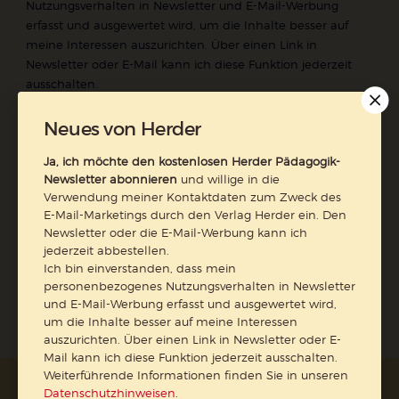
Nutzungsverhalten in Newsletter und E-Mail-Werbung
erfasst und ausgewertet wird, um die Inhalte besser auf
meine Interessen auszurichten. Über einen Link in
Newsletter oder E-Mail kann ich diese Funktion jederzeit
ausschalten.
Weiterführende Informationen finden Sie in unseren
Datenschutzhinweisen
.
Neues von Herder
E-Mail
Ja, ich möchte den kostenlosen Herder Pädagogik-
Newsletter abonnieren
und willige in die
Verwendung meiner Kontaktdaten zum Zweck des
E-Mail-Marketings durch den Verlag Herder ein. Den
Newsletter oder die E-Mail-Werbung kann ich
Jetzt anmelden
jederzeit abbestellen.
Ich bin einverstanden, dass mein
personenbezogenes Nutzungsverhalten in Newsletter
und E-Mail-Werbung erfasst und ausgewertet wird,
um die Inhalte besser auf meine Interessen
auszurichten. Über einen Link in Newsletter oder E-
Mail kann ich diese Funktion jederzeit ausschalten.
Weiterführende Informationen finden Sie in unseren
Datenschutzhinweisen
.
AGB und Widerrufsbelehrung
Datenschutz