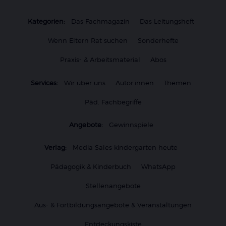
Kategorien:
Das Fachmagazin
Das Leitungsheft
Wenn Eltern Rat suchen
Sonderhefte
Praxis- & Arbeitsmaterial
Abos
Services:
Wir über uns
Autor:innen
Themen
Päd. Fachbegriffe
Angebote:
Gewinnspiele
Verlag:
Media Sales kindergarten heute
Pädagogik & Kinderbuch
WhatsApp
Stellenangebote
Aus- & Fortbildungsangebote & Veranstaltungen
Entdeckungskiste