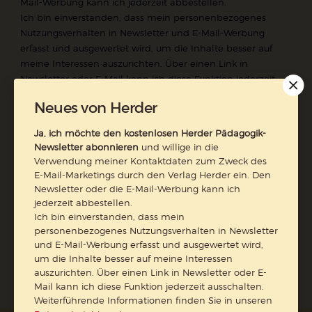
Mail-Werbung kann ich jederzeit abbestellen.
Ich bin einverstanden, dass mein personenbezogenes
Nutzungsverhalten in Newsletter und E-Mail-Werbung
erfasst und ausgewertet wird, um die Inhalte besser auf
meine Interessen auszurichten. Über einen Link in
Newsletter oder E-Mail kann ich diese Funktion jederzeit
ausschalten.
Neues von Herder
Weiterführende Informationen finden Sie in unseren
Datenschutzhinweisen
.
Ja, ich möchte den kostenlosen Herder Pädagogik-
Newsletter abonnieren
und willige in die
E-Mail
Verwendung meiner Kontaktdaten zum Zweck des
E-Mail-Marketings durch den Verlag Herder ein. Den
Newsletter oder die E-Mail-Werbung kann ich
jederzeit abbestellen.
Ich bin einverstanden, dass mein
Jetzt anmelden
personenbezogenes Nutzungsverhalten in Newsletter
und E-Mail-Werbung erfasst und ausgewertet wird,
um die Inhalte besser auf meine Interessen
auszurichten. Über einen Link in Newsletter oder E-
Mail kann ich diese Funktion jederzeit ausschalten.
Weiterführende Informationen finden Sie in unseren