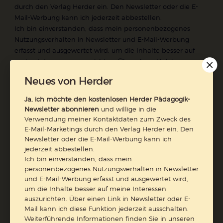
durch den Verlag Herder ein. Den Newsletter oder die E-
Mail-Werbung kann ich jederzeit abbestellen.
Ich bin einverstanden, dass mein personenbezogenes
Nutzungsverhalten in Newsletter und E-Mail-Werbung
erfasst und ausgewertet wird, um die Inhalte besser auf
meine Interessen auszurichten. Über einen Link in
Newsletter oder E-Mail kann ich diese Funktion jederzeit
Neues von Herder
ausschalten.
Weiterführende Informationen finden Sie in unseren
Ja, ich möchte den kostenlosen Herder Pädagogik-
Datenschutzhinweisen
.
Newsletter abonnieren
und willige in die
Verwendung meiner Kontaktdaten zum Zweck des
E-Mail
E-Mail-Marketings durch den Verlag Herder ein. Den
Newsletter oder die E-Mail-Werbung kann ich
jederzeit abbestellen.
Ich bin einverstanden, dass mein
personenbezogenes Nutzungsverhalten in Newsletter
Jetzt anmelden
und E-Mail-Werbung erfasst und ausgewertet wird,
um die Inhalte besser auf meine Interessen
auszurichten. Über einen Link in Newsletter oder E-
Mail kann ich diese Funktion jederzeit ausschalten.
Weiterführende Informationen finden Sie in unseren