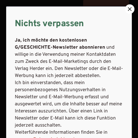
JETZT ANMELDEN
Nichts verpassen
Ja, ich möchte den kostenlosen
G/GESCHICHTE-Newsletter abonnieren
und
willige in die Verwendung meiner Kontaktdaten
AGB und Widerrufsbelehrung
Datenschutz
zum Zweck des E-Mail-Marketings durch den
Barrierefreiheit
Impressum
Verlag Herder ein. Den Newsletter oder die E-Mail-
Werbung kann ich jederzeit abbestellen.
Ich bin einverstanden, dass mein
VERTRAG WIDERRUFEN
personenbezogenes Nutzungsverhalten in
Newsletter und E-Mail-Werbung erfasst und
ABO ONLINE KÜNDIGEN
ausgewertet wird, um die Inhalte besser auf meine
Interessen auszurichten. Über einen Link in
Newsletter oder E-Mail kann ich diese Funktion
jederzeit ausschalten.
Weiterführende Informationen finden Sie in