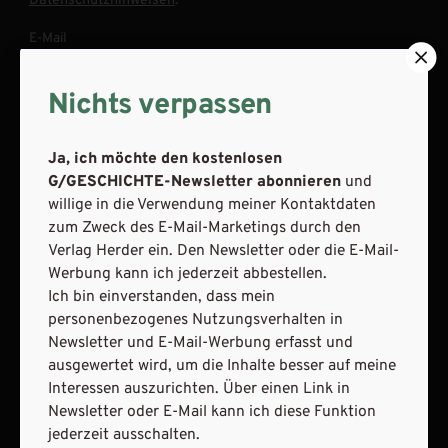
Datenschutzhinweisen
.
E-Mail
Nichts verpassen
JETZT ANMELDEN
Ja, ich möchte den kostenlosen
G/GESCHICHTE-Newsletter abonnieren
und
willige in die Verwendung meiner Kontaktdaten
zum Zweck des E-Mail-Marketings durch den
Verlag Herder ein. Den Newsletter oder die E-Mail-
Werbung kann ich jederzeit abbestellen.
Ich bin einverstanden, dass mein
AGB und Widerrufsbelehrung
Datenschutz
personenbezogenes Nutzungsverhalten in
Barrierefreiheit
Impressum
Newsletter und E-Mail-Werbung erfasst und
ausgewertet wird, um die Inhalte besser auf meine
Interessen auszurichten. Über einen Link in
VERTRAG WIDERRUFEN
Newsletter oder E-Mail kann ich diese Funktion
jederzeit ausschalten.
ABO ONLINE KÜNDIGEN