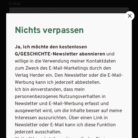
E-Mail
Nichts verpassen
JETZT ANMELDEN
Ja, ich möchte den kostenlosen
G/GESCHICHTE-Newsletter abonnieren
und
willige in die Verwendung meiner Kontaktdaten
zum Zweck des E-Mail-Marketings durch den
Verlag Herder ein. Den Newsletter oder die E-Mail-
Werbung kann ich jederzeit abbestellen.
AGB und Widerrufsbelehrung
Datenschutz
Ich bin einverstanden, dass mein
Barrierefreiheit
Impressum
personenbezogenes Nutzungsverhalten in
Newsletter und E-Mail-Werbung erfasst und
ausgewertet wird, um die Inhalte besser auf meine
VERTRAG WIDERRUFEN
Interessen auszurichten. Über einen Link in
Newsletter oder E-Mail kann ich diese Funktion
ABO ONLINE KÜNDIGEN
jederzeit ausschalten.