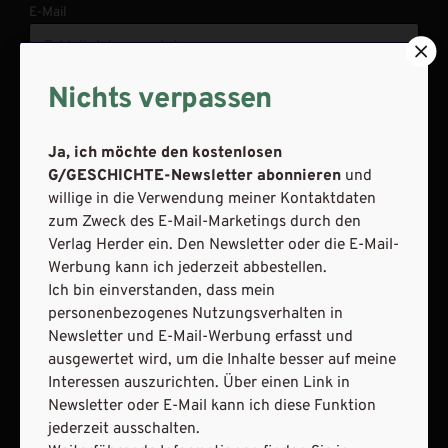
E-Mail
Nichts verpassen
JETZT ANMELDEN
Ja, ich möchte den kostenlosen
G/GESCHICHTE-Newsletter abonnieren
und
willige in die Verwendung meiner Kontaktdaten
zum Zweck des E-Mail-Marketings durch den
Verlag Herder ein. Den Newsletter oder die E-Mail-
Werbung kann ich jederzeit abbestellen.
AGB und Widerrufsbelehrung
Datenschutz
Ich bin einverstanden, dass mein
Barrierefreiheit
Impressum
personenbezogenes Nutzungsverhalten in
Newsletter und E-Mail-Werbung erfasst und
ausgewertet wird, um die Inhalte besser auf meine
VERTRAG WIDERRUFEN
Interessen auszurichten. Über einen Link in
Newsletter oder E-Mail kann ich diese Funktion
ABO ONLINE KÜNDIGEN
jederzeit ausschalten.