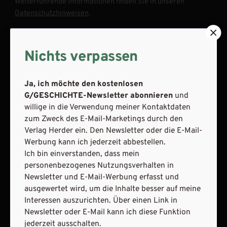
Weiterführende Informationen finden Sie in unseren
Datenschutzhinweisen
.
E-Mail
Nichts verpassen
Ja, ich möchte den kostenlosen
JETZT ANMELDEN
G/GESCHICHTE-Newsletter abonnieren
und
willige in die Verwendung meiner Kontaktdaten
zum Zweck des E-Mail-Marketings durch den
Verlag Herder ein. Den Newsletter oder die E-Mail-
Werbung kann ich jederzeit abbestellen.
Ich bin einverstanden, dass mein
personenbezogenes Nutzungsverhalten in
AGB und Widerrufsbelehrung
Datenschutz
Newsletter und E-Mail-Werbung erfasst und
Barrierefreiheit
Impressum
ausgewertet wird, um die Inhalte besser auf meine
Interessen auszurichten. Über einen Link in
Newsletter oder E-Mail kann ich diese Funktion
VERTRAG WIDERRUFEN
jederzeit ausschalten.