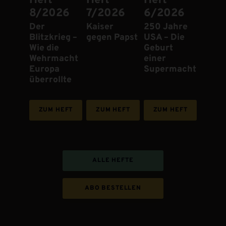
Heft
Heft
Heft
8/2026
7/2026
6/2026
:
Der
:
Kaiser
:
250 Jahre
Blitzkrieg –
gegen Papst
USA – Die
Wie die
Geburt
Wehrmacht
einer
Europa
Supermacht
überrollte
ZUM HEFT
ZUM HEFT
ZUM HEFT
ALLE HEFTE
ABO BESTELLEN