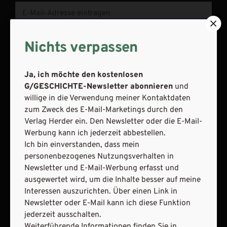
Nichts verpassen
JETZT ANMELDEN
Ja, ich möchte den kostenlosen
G/GESCHICHTE-Newsletter abonnieren
und
willige in die Verwendung meiner Kontaktdaten
zum Zweck des E-Mail-Marketings durch den
Verlag Herder ein. Den Newsletter oder die E-Mail-
AGB und Widerrufsbelehrung
Datenschutz
Werbung kann ich jederzeit abbestellen.
Ich bin einverstanden, dass mein
Barrierefreiheit
Impressum
personenbezogenes Nutzungsverhalten in
Newsletter und E-Mail-Werbung erfasst und
ausgewertet wird, um die Inhalte besser auf meine
VERTRAG WIDERRUFEN
Interessen auszurichten. Über einen Link in
Newsletter oder E-Mail kann ich diese Funktion
ABO ONLINE KÜNDIGEN
jederzeit ausschalten.
Weiterführende Informationen finden Sie in