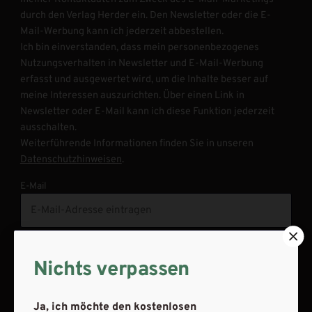
durch den Verlag Herder ein. Den Newsletter oder die E-
Mail-Werbung kann ich jederzeit abbestellen.
Ich bin einverstanden, dass mein personenbezogenes
Nutzungsverhalten in Newsletter und E-Mail-Werbung
erfasst und ausgewertet wird, um die Inhalte besser auf
meine Interessen auszurichten. Über einen Link in
Newsletter oder E-Mail kann ich diese Funktion jederzeit
ausschalten.
Weiterführende Informationen finden Sie in unseren
Datenschutzhinweisen
.
E-Mail
JETZT ANMELDEN
Nichts verpassen
Ja, ich möchte den kostenlosen