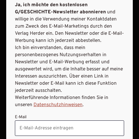
JETZT ANMELDEN
Ja, ich möchte den kostenlosen
G/GESCHICHTE-Newsletter abonnieren
und
willige in die Verwendung meiner Kontaktdaten
zum Zweck des E-Mail-Marketings durch den
Verlag Herder ein. Den Newsletter oder die E-Mail-
Werbung kann ich jederzeit abbestellen.
Ich bin einverstanden, dass mein
personenbezogenes Nutzungsverhalten in
AGB und Widerrufsbelehrung
Datenschutz
Newsletter und E-Mail-Werbung erfasst und
Barrierefreiheit
Impressum
ausgewertet wird, um die Inhalte besser auf meine
Interessen auszurichten. Über einen Link in
Newsletter oder E-Mail kann ich diese Funktion
VERTRAG WIDERRUFEN
jederzeit ausschalten.
Weiterführende Informationen finden Sie in
ABO ONLINE KÜNDIGEN
unseren
Datenschutzhinweisen
.
E-Mail