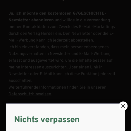
Ja, ich möchte den kostenlosen G/GESCHICHTE-
Newsletter abonnieren
und willige in die Verwendung
meiner Kontaktdaten zum Zweck des E-Mail-Marketings
durch den Verlag Herder ein. Den Newsletter oder die E-
Mail-Werbung kann ich jederzeit abbestellen.
Ich bin einverstanden, dass mein personenbezogenes
Nutzungsverhalten in Newsletter und E-Mail-Werbung
erfasst und ausgewertet wird, um die Inhalte besser auf
meine Interessen auszurichten. Über einen Link in
Newsletter oder E-Mail kann ich diese Funktion jederzeit
ausschalten.
Weiterführende Informationen finden Sie in unseren
Datenschutzhinweisen
.
E-Mail
Nichts verpassen