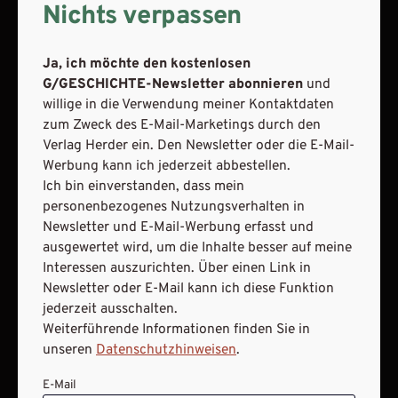
meine Interessen auszurichten. Über einen Link in
Nichts verpassen
Newsletter oder E-Mail kann ich diese Funktion jederzeit
ausschalten.
Ja, ich möchte den kostenlosen
Weiterführende Informationen finden Sie in unseren
G/GESCHICHTE-Newsletter abonnieren
und
Datenschutzhinweisen
.
willige in die Verwendung meiner Kontaktdaten
E-Mail
zum Zweck des E-Mail-Marketings durch den
Verlag Herder ein. Den Newsletter oder die E-Mail-
Werbung kann ich jederzeit abbestellen.
Ich bin einverstanden, dass mein
personenbezogenes Nutzungsverhalten in
JETZT ANMELDEN
Newsletter und E-Mail-Werbung erfasst und
ausgewertet wird, um die Inhalte besser auf meine
Interessen auszurichten. Über einen Link in
Newsletter oder E-Mail kann ich diese Funktion
jederzeit ausschalten.
Weiterführende Informationen finden Sie in
unseren
Datenschutzhinweisen
.
AGB und Widerrufsbelehrung
Datenschutz
Barrierefreiheit
Impressum
E-Mail