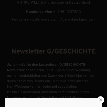
ANTIKE WELT & Archäologie in Deutschland
Kundenservice
+49 761 2717200
kundenservice@herder.de
Abo online kündigen
Newsletter G/GESCHICHTE
Ja, ich möchte den kostenlosen G/GESCHICHTE-
Newsletter abonnieren
und willige in die Verwendung
meiner Kontaktdaten zum Zweck des E-Mail-Marketings
durch den Verlag Herder ein. Den Newsletter oder die E-
Mail-Werbung kann ich jederzeit abbestellen.
Ich bin einverstanden, dass mein personenbezogenes
Nutzungsverhalten in Newsletter und E-Mail-Werbung
erfasst und ausgewertet wird, um die Inhalte besser auf