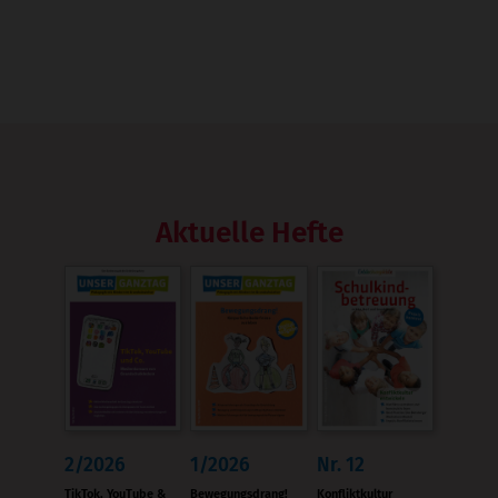
Aktuelle Hefte
2/2026
1/2026
Nr. 12
:
:
:
TikTok, YouTube &
Bewegungsdrang!
Konfliktkultur