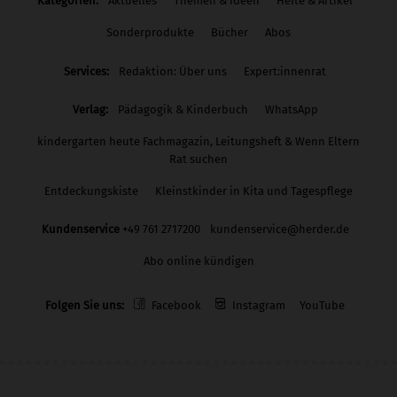
Kategorien:
Aktuelles
Themen & Ideen
Hefte & Artikel
Sonderprodukte
Bücher
Abos
Services:
Redaktion: Über uns
Expert:innenrat
Verlag:
Pädagogik & Kinderbuch
WhatsApp
kindergarten heute Fachmagazin, Leitungsheft & Wenn Eltern
Rat suchen
Entdeckungskiste
Kleinstkinder in Kita und Tagespflege
Kundenservice
+49 761 2717200
kundenservice@herder.de
Abo online kündigen
Folgen Sie uns:
Facebook
Instagram
YouTube