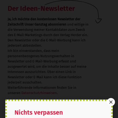
Der Ideen-Newsletter
Ja, ich möchte den kostenlosen Newsletter der
Zeitschrift Unser Ganztag abonnieren
und willige in
die Verwendung meiner Kontaktdaten zum Zweck
des E-Mail-Marketings durch den Verlag Herder ein.
Den Newsletter oder die E-Mail-Werbung kann ich
jederzeit abbestellen.
Ich bin einverstanden, dass mein
personenbezogenes Nutzungsverhalten in
Newsletter und E-Mail-Werbung erfasst und
ausgewertet wird, um die Inhalte besser auf meine
Interessen auszurichten. Über einen Link in
Newsletter oder E-Mail kann ich diese Funktion
jederzeit ausschalten.
Weiterführende Informationen finden Sie in
unseren
Datenschutzhinweisen
.
E-Mail
Nichts verpassen